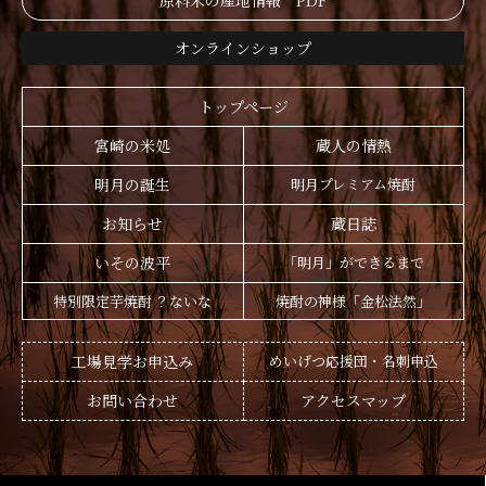
原料米の産地情報 PDF
オンラインショップ
トップページ
宮崎の米処
蔵人の情熱
明月の誕生
明月プレミアム焼酎
お知らせ
蔵日誌
いその波平
「明月」ができるまで
特別限定芋焼酎 ？ないな
焼酎の神様「金松法然」
工場見学お申込み
めいげつ応援団・名刺申込
お問い合わせ
アクセスマップ