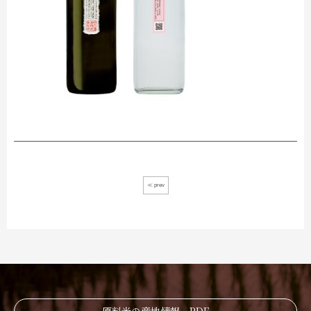
≪ prev