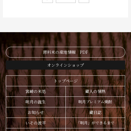
原料米の産地情報 PDF
オンラインショップ
トップページ
宮崎の米処
蔵人の情熱
明月の誕生
明月プレミアム焼酎
お知らせ
蔵日誌
いその波平
「明月」ができるまで