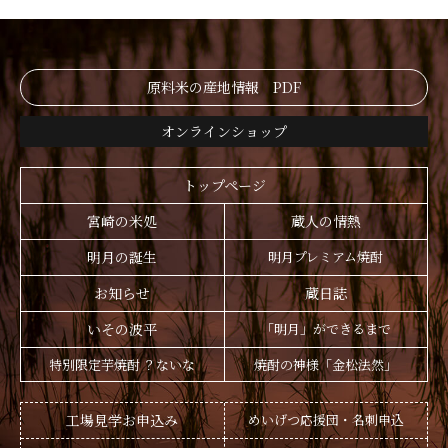
原料米の産地情報 PDF
オンラインショップ
トップページ
宮崎の米処
蔵人の情熱
明月の誕生
明月プレミアム焼酎
お知らせ
蔵日誌
いその波平
「明月」ができるまで
特別限定芋焼酎 ？ないな
焼酎の神様「金松法然」
工場見学お申込み
めいげつ応援団・名刺申込