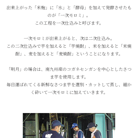
出来上がった「米麹」に「水」と「酵母」を加えて発酵させたも
のが「一次モロミ」。
この工程を一次仕込みと呼びます。
一次モロミが出来上がると、次は二次仕込み。
この二次仕込みで芋を加えると「芋焼酎」、米を加えると「米焼
酎」、麦を加えると「麦焼酎」
ということになります。
「明月」の場合は、南九州産のコガネセンガンを中心としたさつ
ま芋を使用します。
毎日運ばれてくる新鮮なさつま芋を選別・カットして蒸し、
細か
く砕いて一次モロミに加えていきます。