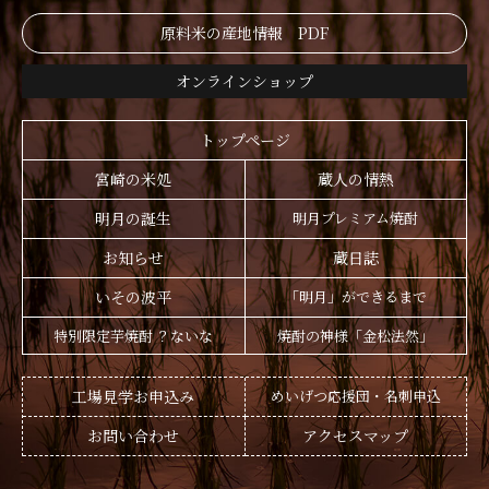
原料米の産地情報 PDF
オンラインショップ
トップページ
宮崎の米処
蔵人の情熱
明月の誕生
明月プレミアム焼酎
お知らせ
蔵日誌
いその波平
「明月」ができるまで
特別限定芋焼酎 ？ないな
焼酎の神様「金松法然」
工場見学お申込み
めいげつ応援団・名刺申込
お問い合わせ
アクセスマップ