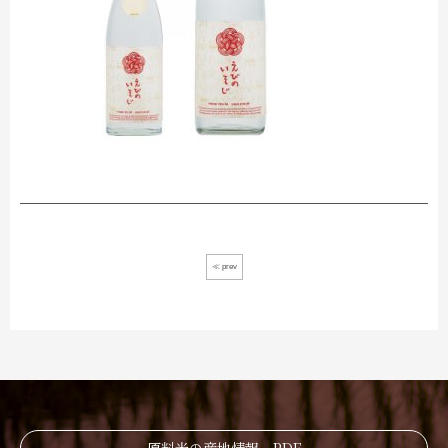
≪ prev