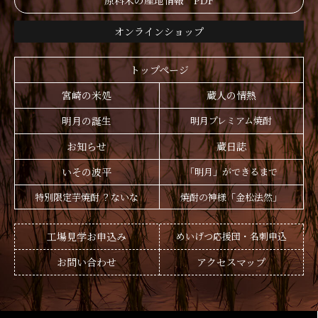
原料米の産地情報 PDF
オンラインショップ
トップページ
宮崎の米処
蔵人の情熱
明月の誕生
明月プレミアム焼酎
お知らせ
蔵日誌
いその波平
「明月」ができるまで
特別限定芋焼酎 ？ないな
焼酎の神様「金松法然」
工場見学お申込み
めいげつ応援団・名刺申込
お問い合わせ
アクセスマップ