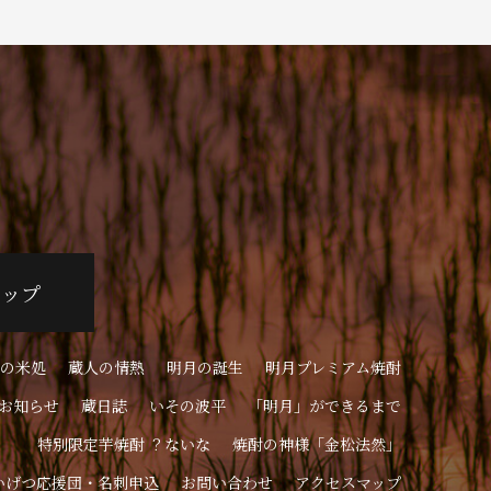
ョップ
の米処
蔵人の情熱
明月の誕生
明月プレミアム焼酎
お知らせ
蔵日誌
いその波平
「明月」ができるまで
特別限定芋焼酎 ？ないな
焼酎の神様「金松法然」
いげつ応援団・名刺申込
お問い合わせ
アクセスマップ