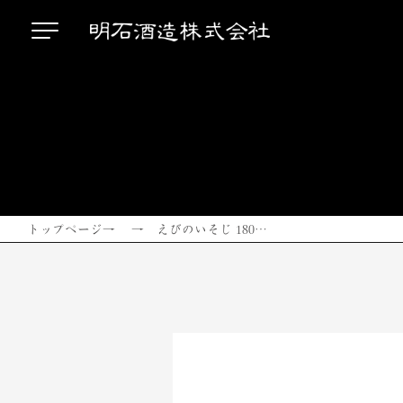
トップページ
→ → えびのいそじ 180…