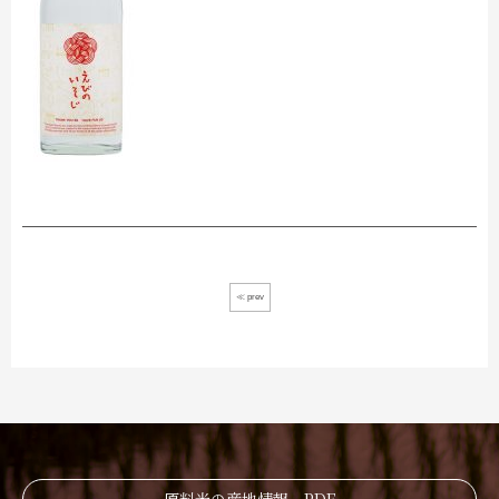
≪ prev