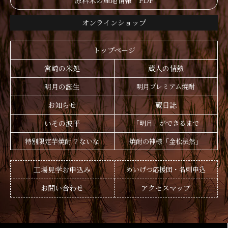
原料米の産地情報 PDF
オンラインショップ
トップページ
宮崎の米処
蔵人の情熱
明月の誕生
明月プレミアム焼酎
お知らせ
蔵日誌
いその波平
「明月」ができるまで
特別限定芋焼酎 ？ないな
焼酎の神様「金松法然」
工場見学お申込み
めいげつ応援団・名刺申込
お問い合わせ
アクセスマップ