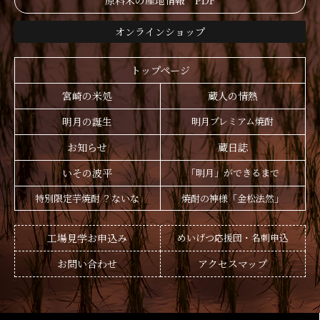
原料米の産地情報 PDF
オンラインショップ
トップページ
宮崎の米処
蔵人の情熱
明月の誕生
明月プレミアム焼酎
お知らせ
蔵日誌
いその波平
「明月」ができるまで
特別限定芋焼酎 ？ないな
焼酎の神様「金松法然」
工場見学お申込み
めいげつ応援団・名刺申込
お問い合わせ
アクセスマップ