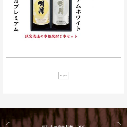
≪ prev