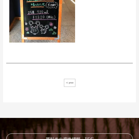
≪ prev