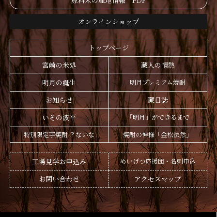
原料米の産地情報 PDF
オンラインショップ
トップページ
宮崎の米処
蔵人の情熱
明月の誕生
明月プレミアム焼酎
お知らせ
蔵日誌
いその波平
「明月」ができるまで
特別限定芋焼酎 ？ないな
焼酎の神様「金松法然」
工場見学お申込み
めいげつ応援団・名刺申込
お問い合わせ
アクセスマップ