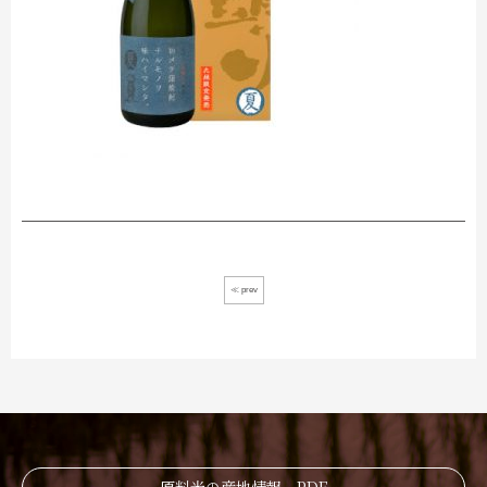
≪ prev