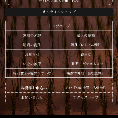
原料米の産地情報 PDF
オンラインショップ
トップページ
宮崎の米処
蔵人の情熱
明月の誕生
明月プレミアム焼酎
お知らせ
蔵日誌
いその波平
「明月」ができるまで
特別限定芋焼酎 ？ないな
焼酎の神様「金松法然」
工場見学お申込み
めいげつ応援団・名刺申込
お問い合わせ
アクセスマップ