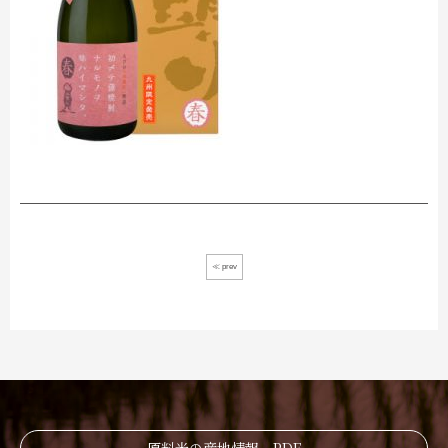
≪ prev