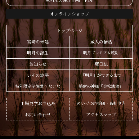
原料米の産地情報 PDF
オンラインショップ
トップページ
宮崎の米処
蔵人の情熱
明月の誕生
明月プレミアム焼酎
お知らせ
蔵日誌
いその波平
「明月」ができるまで
特別限定芋焼酎 ？ないな
焼酎の神様「金松法然」
工場見学お申込み
めいげつ応援団・名刺申込
お問い合わせ
アクセスマップ