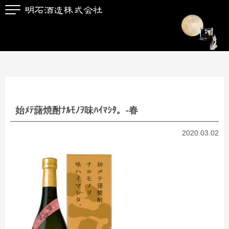
始ﾒﾃ藷焼酎ﾅﾙﾓﾉｦ味ﾊｲﾏｼﾀ。-春
2020.03.02