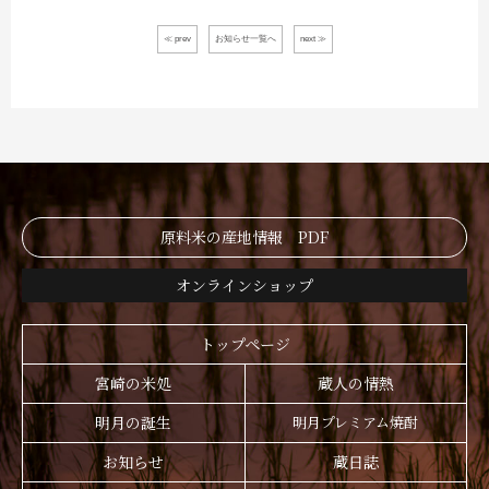
≪ prev
お知らせ一覧へ
next ≫
原料米の産地情報 PDF
オンラインショップ
トップページ
宮崎の米処
蔵人の情熱
明月の誕生
明月プレミアム焼酎
お知らせ
蔵日誌