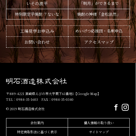
いその波平
「明月」ができるまで
特別限定芋焼酎 ？ないな
焼酎の神様「金松法然」
工場見学お申込み
めいげつ応援団・名刺申込
お問い合わせ
アクセスマップ
〒889-4221 宮崎県えびの市大字栗下61番地1
【Google Map】
TEL：0984-35-1603 FAX：0984-35-0340
© 2019 明石酒造株式会社
会社案内
個人情報の取り扱い
特定商取引法に基づく表示
サイトマップ