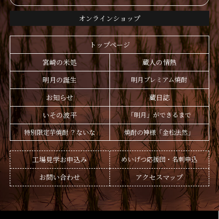
オンラインショップ
トップページ
宮崎の米処
蔵人の情熱
明月の誕生
明月プレミアム焼酎
お知らせ
蔵日誌
いその波平
「明月」ができるまで
特別限定芋焼酎 ？ないな
焼酎の神様「金松法然」
工場見学お申込み
めいげつ応援団・名刺申込
お問い合わせ
アクセスマップ