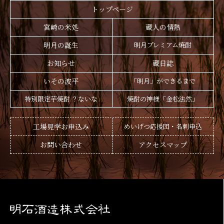
トップページ
宮崎の米処
蔵人の情熱
明月の誕生
明月プレミアム焼酎
お知らせ
蔵日誌
いその波平
「明月」ができるまで
特別限定芋焼酎 ？ないな
焼酎の神様「金松法然」
工場見学お申込み
めいげつ応援団・名刺申込
お問い合わせ
アクセスマップ