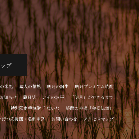
ョップ
の米処
蔵人の情熱
明月の誕生
明月プレミアム焼酎
お知らせ
蔵日誌
いその波平
「明月」ができるまで
特別限定芋焼酎 ？ないな
焼酎の神様「金松法然」
いげつ応援団・名刺申込
お問い合わせ
アクセスマップ