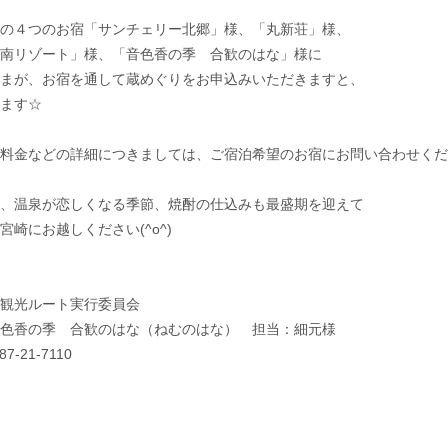
の４つのお宿「
サンチェリー北郷
」様、「
丸新荘
」様、
南リゾート
」様、「
音色香の季 合歓のはな
」様に
まが、
お宿を通して蔵めぐりをお申込みいただきますと、
ます☆
料金などの詳細につきましては、ご宿泊希望のお宿にお問い合わせくだ
、温泉が恋しくなる季節、焼酎の仕込みも最盛期を迎えて
崎にお越しください(^o^)
観光ルート実行委員会
色香の季 合歓のはな（ねむのはな） 担当：細元様
1-7110