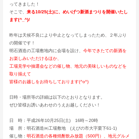
ってきました！
そこで、
来る10/25(土)に、めいげつ新酒まつりを開催いたし
ます(^_^)/
昨年は天候不良により中止となってしまったため、２年ぶり
の開催です！
明石酒造の工場敷地内に会場を設け、
今年できたての新酒を
お楽しみいただけるほか、
工場見学や抽選会などの催し物、地元の美味しいものなどを
取り揃えて
皆様のお越しをお待ちしております(^o^)
日時・場所等の詳細は以下のとおりとなります。
ぜひ皆様お誘いあわせのうえお越しください！
日 時：平成26年10月25日(土) 16時～20時
場 所：明石酒造㈱工場敷地 (えびの市大字栗下61-1)
催し物：
明石酒造の各種焼酎飲み放題（500円）、地元グルメ