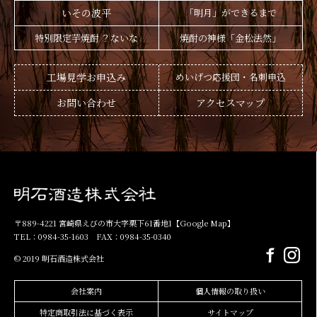
いその波平
「明月」ができるまで
特別限定芋焼酎 ？ないな
焼酎の神様「金松法然」
工場見学お申込み
めいげつ応援団・名刺申込
お問い合わせ
アクセスマップ
〒889-4221 宮崎県えびの市大字栗下61番地1
【Google Map】
TEL：0984-35-1603 FAX：0984-35-0340
© 2019 明石酒造株式会社
会社案内
個人情報の取り扱い
特定商取引法に基づく表示
サイトマップ