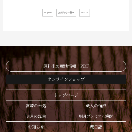
≪ prev
お知らせ一覧へ
next ≫
原料米の産地情報 PDF
オンラインショップ
トップページ
宮崎の米処
蔵人の情熱
明月の誕生
明月プレミアム焼酎
お知らせ
蔵日誌