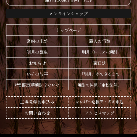
原料米の産地情報 PDF
オンラインショップ
トップページ
宮崎の米処
蔵人の情熱
明月の誕生
明月プレミアム焼酎
お知らせ
蔵日誌
いその波平
「明月」ができるまで
特別限定芋焼酎 ？ないな
焼酎の神様「金松法然」
工場見学お申込み
めいげつ応援団・名刺申込
お問い合わせ
アクセスマップ