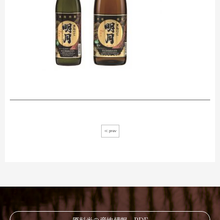
≪ prev