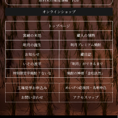
原料米の産地情報 PDF
オンラインショップ
トップページ
宮崎の米処
蔵人の情熱
明月の誕生
明月プレミアム焼酎
お知らせ
蔵日誌
いその波平
「明月」ができるまで
特別限定芋焼酎 ？ないな
焼酎の神様「金松法然」
工場見学お申込み
めいげつ応援団・名刺申込
お問い合わせ
アクセスマップ