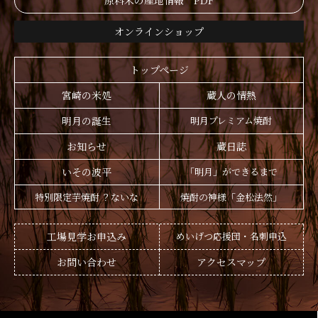
原料米の産地情報 PDF
オンラインショップ
トップページ
宮崎の米処
蔵人の情熱
明月の誕生
明月プレミアム焼酎
お知らせ
蔵日誌
いその波平
「明月」ができるまで
特別限定芋焼酎 ？ないな
焼酎の神様「金松法然」
工場見学お申込み
めいげつ応援団・名刺申込
お問い合わせ
アクセスマップ