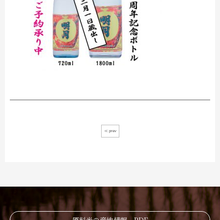
≪ prev