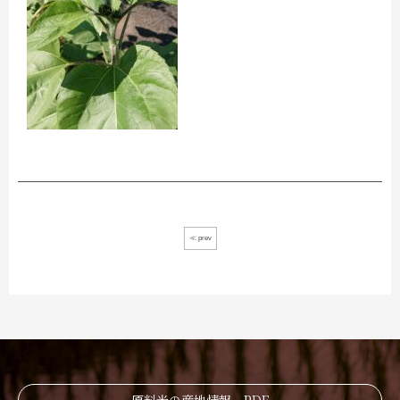
≪ prev