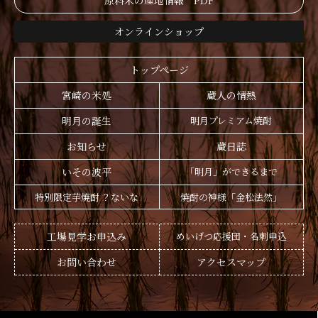
原料米の産地情報 PDF
オンラインショップ
トップページ
宮崎の米処
蔵人の情熱
明月の誕生
明月プレミアム焼酎
お知らせ
蔵日誌
いその波平
「明月」ができるまで
特別限定芋焼酎 ？ないな
焼酎の神様「金松法然」
工場見学お申込み
めいげつ応援団・名刺申込
お問い合わせ
アクセスマップ