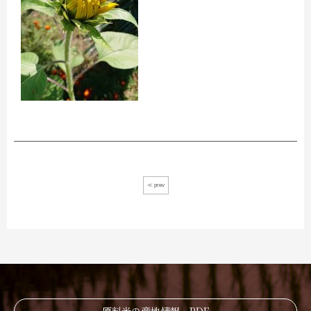
≪ prev