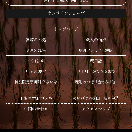
原料米の産地情報 PDF
オンラインショップ
トップページ
宮崎の米処
蔵人の情熱
明月の誕生
明月プレミアム焼酎
お知らせ
蔵日誌
いその波平
「明月」ができるまで
特別限定芋焼酎 ？ないな
焼酎の神様「金松法然」
工場見学お申込み
めいげつ応援団・名刺申込
お問い合わせ
アクセスマップ