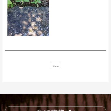
≪ prev