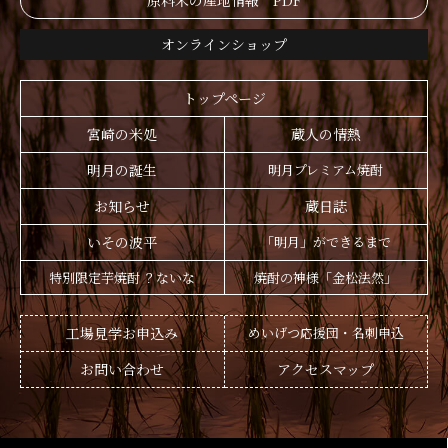
原料米の産地情報 PDF
オンラインショップ
トップページ
宮崎の米処
蔵人の情熱
明月の誕生
明月プレミアム焼酎
お知らせ
蔵日誌
いその波平
「明月」ができるまで
特別限定芋焼酎 ？ないな
焼酎の神様「金松法然」
工場見学お申込み
めいげつ応援団・名刺申込
お問い合わせ
アクセスマップ