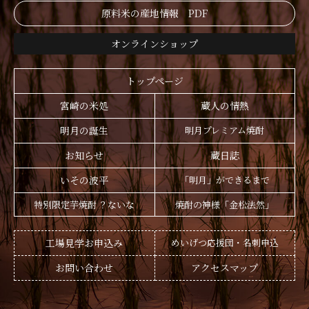
原料米の産地情報 PDF
オンラインショップ
トップページ
宮崎の米処
蔵人の情熱
明月の誕生
明月プレミアム焼酎
お知らせ
蔵日誌
いその波平
「明月」ができるまで
特別限定芋焼酎 ？ないな
焼酎の神様「金松法然」
工場見学お申込み
めいげつ応援団・名刺申込
お問い合わせ
アクセスマップ