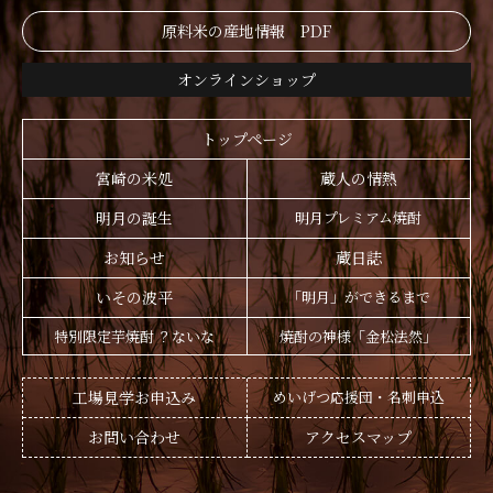
原料米の産地情報 PDF
オンラインショップ
トップページ
宮崎の米処
蔵人の情熱
明月の誕生
明月プレミアム焼酎
お知らせ
蔵日誌
いその波平
「明月」ができるまで
特別限定芋焼酎 ？ないな
焼酎の神様「金松法然」
工場見学お申込み
めいげつ応援団・名刺申込
お問い合わせ
アクセスマップ