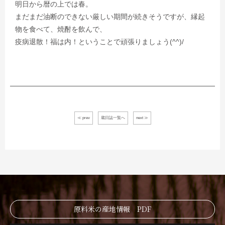
明日から暦の上では春。
まだまだ油断のできない厳しい期間が続きそうですが、縁起
物を食べて、焼酎を飲んで、
疫病退散！福は内！ということで頑張りましょう(^^)/
≪ prev
蔵日誌一覧へ
next ≫
原料米の産地情報 PDF