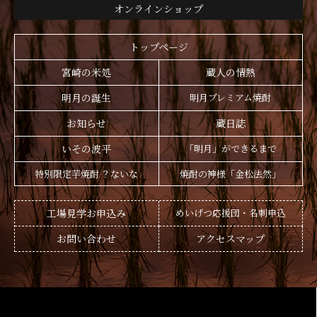
オンラインショップ
トップページ
宮崎の米処
蔵人の情熱
明月の誕生
明月プレミアム焼酎
お知らせ
蔵日誌
いその波平
「明月」ができるまで
特別限定芋焼酎 ？ないな
焼酎の神様「金松法然」
工場見学お申込み
めいげつ応援団・名刺申込
お問い合わせ
アクセスマップ