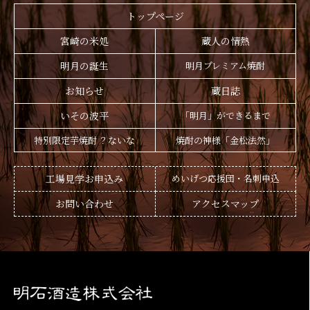
トップページ
宮崎の米処
蔵人の情熱
明月の誕生
明月プレミアム焼酎
お知らせ
蔵日誌
いその波平
「明月」ができるまで
特別限定芋焼酎 ？ないな
焼酎の神様「金松法然」
工場見学お申込み
めいげつ応援団・名刺申込
お問い合わせ
アクセスマップ