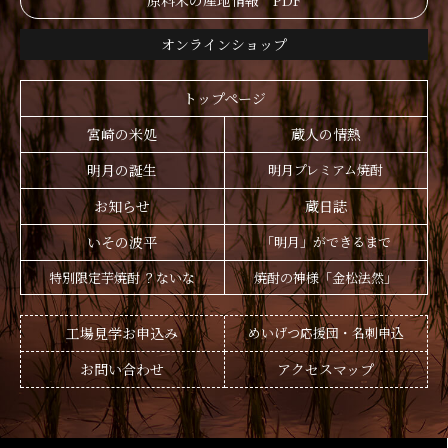
原料米の産地情報 PDF
オンラインショップ
トップページ
宮崎の米処
蔵人の情熱
明月の誕生
明月プレミアム焼酎
お知らせ
蔵日誌
いその波平
「明月」ができるまで
特別限定芋焼酎 ？ないな
焼酎の神様「金松法然」
工場見学お申込み
めいげつ応援団・名刺申込
お問い合わせ
アクセスマップ