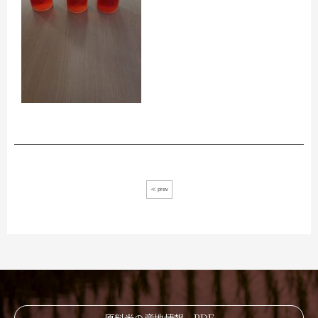
≪ prev