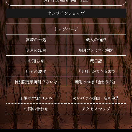
原料米の産地情報 PDF
オンラインショップ
トップページ
宮崎の米処
蔵人の情熱
明月の誕生
明月プレミアム焼酎
お知らせ
蔵日誌
いその波平
「明月」ができるまで
特別限定芋焼酎 ？ないな
焼酎の神様「金松法然」
工場見学お申込み
めいげつ応援団・名刺申込
お問い合わせ
アクセスマップ