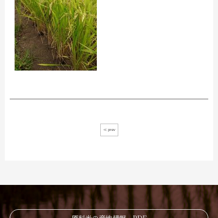
≪ prev