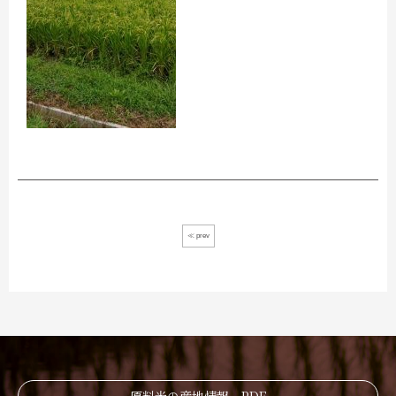
≪ prev