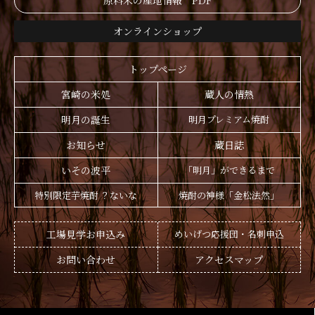
原料米の産地情報 PDF
オンラインショップ
トップページ
宮崎の米処
蔵人の情熱
明月の誕生
明月プレミアム焼酎
お知らせ
蔵日誌
いその波平
「明月」ができるまで
特別限定芋焼酎 ？ないな
焼酎の神様「金松法然」
工場見学お申込み
めいげつ応援団・名刺申込
お問い合わせ
アクセスマップ