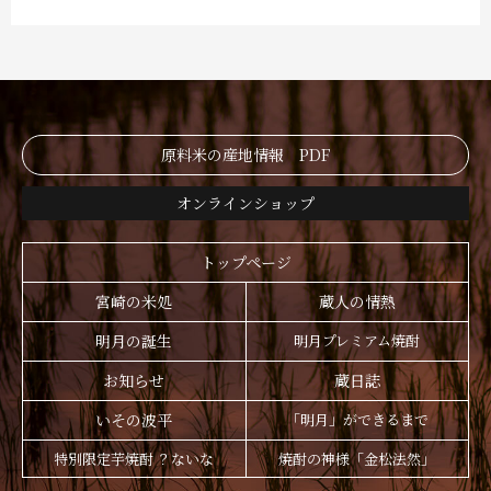
原料米の産地情報 PDF
オンラインショップ
トップページ
宮崎の米処
蔵人の情熱
明月の誕生
明月プレミアム焼酎
お知らせ
蔵日誌
いその波平
「明月」ができるまで
特別限定芋焼酎 ？ないな
焼酎の神様「金松法然」