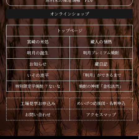
原料米の産地情報 PDF
オンラインショップ
トップページ
宮崎の米処
蔵人の情熱
明月の誕生
明月プレミアム焼酎
お知らせ
蔵日誌
いその波平
「明月」ができるまで
特別限定芋焼酎 ？ないな
焼酎の神様「金松法然」
工場見学お申込み
めいげつ応援団・名刺申込
お問い合わせ
アクセスマップ