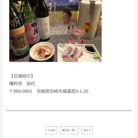
【店舗紹介】
磯料理 加代
〒
880-0001
宮崎県宮崎市橘通西
3-1-20
≪ prev
蔵日誌一覧へ
next ≫