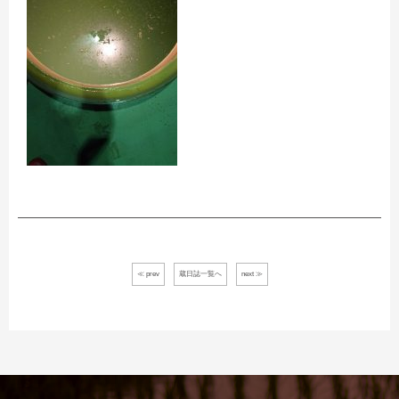
≪ prev
蔵日誌一覧へ
next ≫