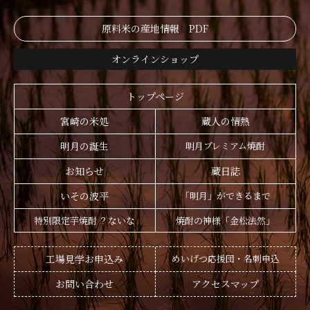
原料米の産地情報 PDF
オンラインショップ
トップページ
宮崎の米処
蔵人の情熱
明月の誕生
明月プレミアム焼酎
お知らせ
蔵日誌
いその波平
「明月」ができるまで
特別限定芋焼酎 ？ないな
焼酎の神様「金松法然」
工場見学お申込み
めいげつ応援団・名刺申込
お問い合わせ
アクセスマップ