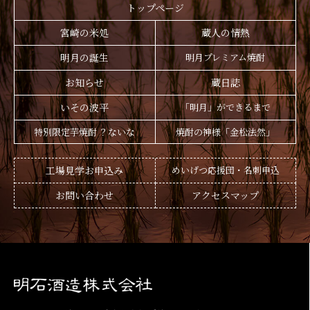
トップページ
宮崎の米処
蔵人の情熱
明月の誕生
明月プレミアム焼酎
お知らせ
蔵日誌
いその波平
「明月」ができるまで
特別限定芋焼酎 ？ないな
焼酎の神様「金松法然」
工場見学お申込み
めいげつ応援団・名刺申込
お問い合わせ
アクセスマップ