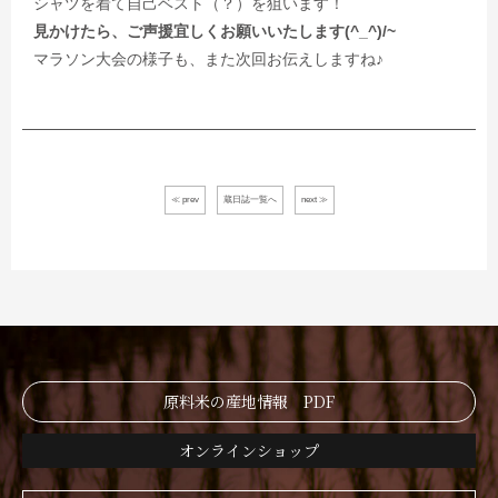
シャツを着て自己ベスト（？）を狙います！
見かけたら、ご声援宜しくお願いいたします(^_^)/~
マラソン大会の様子も、また次回お伝えしますね♪
≪ prev
蔵日誌一覧へ
next ≫
原料米の産地情報 PDF
オンラインショップ