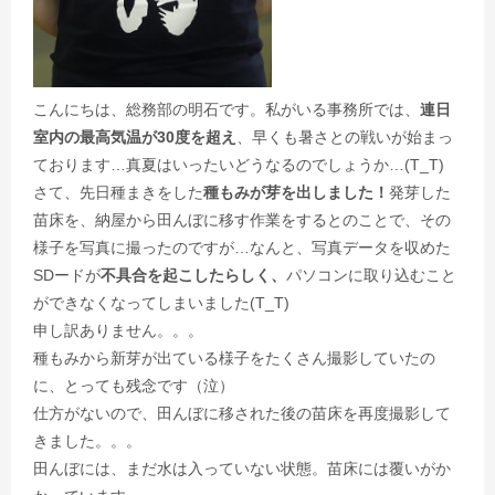
こんにちは、総務部の明石です。私がいる事務所では、
連日
室内の最高気温が30度を超え
、早くも暑さとの戦いが始まっ
ております…真夏はいったいどうなるのでしょうか…(T_T)
さて、先日種まきをした
種もみが芽を出しました！
発芽した
苗床を、納屋から田んぼに移す作業をするとのことで、その
様子を写真に撮ったのですが…なんと、写真データを収めた
SDードが
不具合を起こしたらしく、
パソコンに取り込むこと
ができなくなってしまいました(T_T)
申し訳ありません。。。
種もみから新芽が出ている様子をたくさん撮影していたの
に、とっても残念です（泣）
仕方がないので、田んぼに移された後の苗床を再度撮影して
きました。。。
田んぼには、まだ水は入っていない状態。苗床には覆いがか