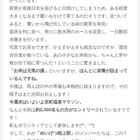
かっています。
新芽が直接日光を浴びると日焼けしてしまうため、ある程度
大きくなるまで覆いをかけて育てるのだそうです。近づいて
みると、覆いから飛び出している緑の新芽を発見♪
苗床を列に並べ、周りに散水用のホースを設置し、一日数回
水撒きを行います。
写真でお見せできず、かえすがえすも残念なのですが、普段
自分達が食べている、あの小さなお米粒から、ちゃんと芽や
根が出て稲に育つんだ！ということに驚きました。
「お米は元気の源」
といいますが、
ほんとに栄養が詰まって
いるんですね。
今後は、田んぼの中の準備も本格的に始まりますので、その
様子はまた次回お伝えします！
今週末はいよいよ京町温泉マラソン。
なんと今回は
約2,400名もの方がエントリー
されているそうで
す！
私もボランティアとして参加します(*^。^*)
そして、わが
「めいげつ陸上部」
のメンバーたちは、このＴ