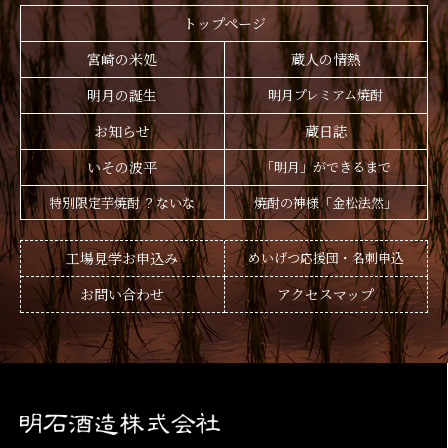
トップページ
宮崎の米処
蔵人の情熱
明月の誕生
明月プレミアム焼酎
お知らせ
蔵日誌
いその波平
「明月」ができるまで
特別限定芋焼酎 ？ないな
焼酎の神様「金松法然」
工場見学お申込み
めいげつ応援団・名刺申込
お問い合わせ
アクセスマップ