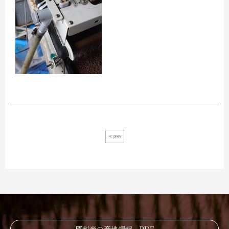
≪ prev