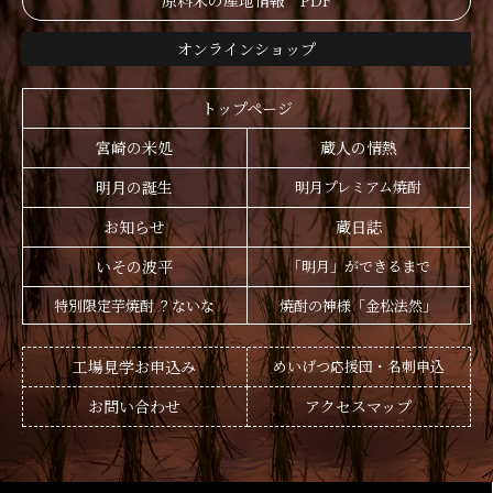
原料米の産地情報 PDF
オンラインショップ
トップページ
宮崎の米処
蔵人の情熱
明月の誕生
明月プレミアム焼酎
お知らせ
蔵日誌
いその波平
「明月」ができるまで
特別限定芋焼酎 ？ないな
焼酎の神様「金松法然」
工場見学お申込み
めいげつ応援団・名刺申込
お問い合わせ
アクセスマップ