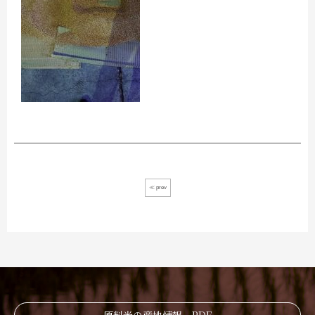
≪ prev