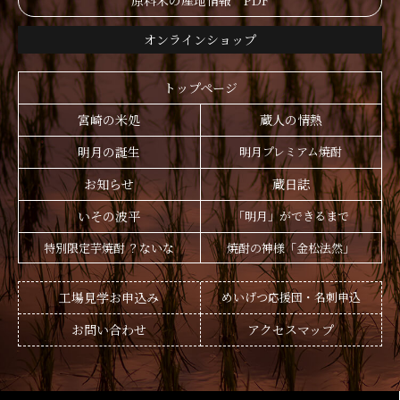
原料米の産地情報 PDF
オンラインショップ
トップページ
宮崎の米処
蔵人の情熱
明月の誕生
明月プレミアム焼酎
お知らせ
蔵日誌
いその波平
「明月」ができるまで
特別限定芋焼酎 ？ないな
焼酎の神様「金松法然」
工場見学お申込み
めいげつ応援団・名刺申込
お問い合わせ
アクセスマップ