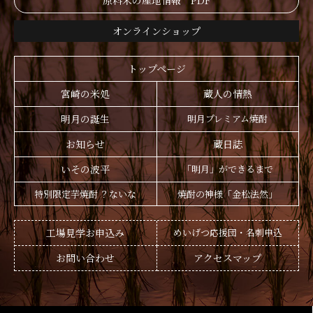
原料米の産地情報 PDF
オンラインショップ
トップページ
宮崎の米処
蔵人の情熱
明月の誕生
明月プレミアム焼酎
お知らせ
蔵日誌
いその波平
「明月」ができるまで
特別限定芋焼酎 ？ないな
焼酎の神様「金松法然」
工場見学お申込み
めいげつ応援団・名刺申込
お問い合わせ
アクセスマップ