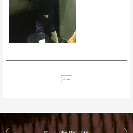
≪ prev