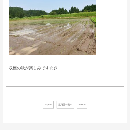
収穫の秋が楽しみです☆彡
≪ prev
蔵日誌一覧へ
next ≫