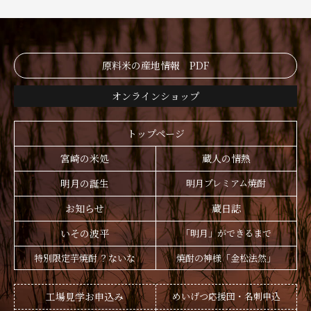
原料米の産地情報 PDF
オンラインショップ
トップページ
宮崎の米処
蔵人の情熱
明月の誕生
明月プレミアム焼酎
お知らせ
蔵日誌
いその波平
「明月」ができるまで
特別限定芋焼酎 ？ないな
焼酎の神様「金松法然」
工場見学お申込み
めいげつ応援団・名刺申込