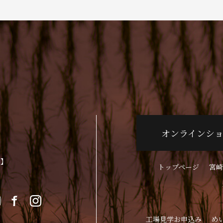
オンラインシ
p】
トップページ
宮崎
工場見学お申込み
め