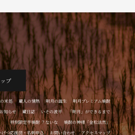
ョップ
の米処
蔵人の情熱
明月の誕生
明月プレミアム焼酎
お知らせ
蔵日誌
いその波平
「明月」ができるまで
特別限定芋焼酎 ？ないな
焼酎の神様「金松法然」
いげつ応援団・名刺申込
お問い合わせ
アクセスマップ