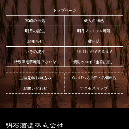
トップページ
宮崎の米処
蔵人の情熱
明月の誕生
明月プレミアム焼酎
お知らせ
蔵日誌
いその波平
「明月」ができるまで
特別限定芋焼酎 ？ないな
焼酎の神様「金松法然」
工場見学お申込み
めいげつ応援団・名刺申込
お問い合わせ
アクセスマップ