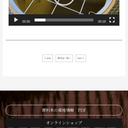
ヤ
ー
00:00
00:18
≪ prev
蔵日誌一覧へ
next ≫
原料米の産地情報 PDF
オンラインショップ