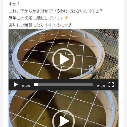
すか？
これ、下からかき混ぜているわけではないんですよ?
毎年この光景に感動しています
美味しい焼酎になりますように☆彡
動
画
プ
レ
ー
ヤ
ー
00:00
01:00
動
画
プ
レ
ー