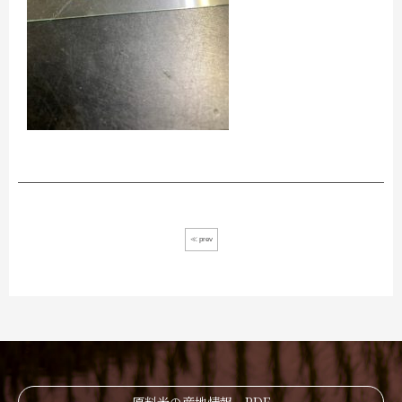
≪ prev