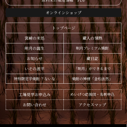
原料米の産地情報 PDF
オンラインショップ
トップページ
宮崎の米処
蔵人の情熱
明月の誕生
明月プレミアム焼酎
お知らせ
蔵日誌
いその波平
「明月」ができるまで
特別限定芋焼酎 ？ないな
焼酎の神様「金松法然」
工場見学お申込み
めいげつ応援団・名刺申込
お問い合わせ
アクセスマップ