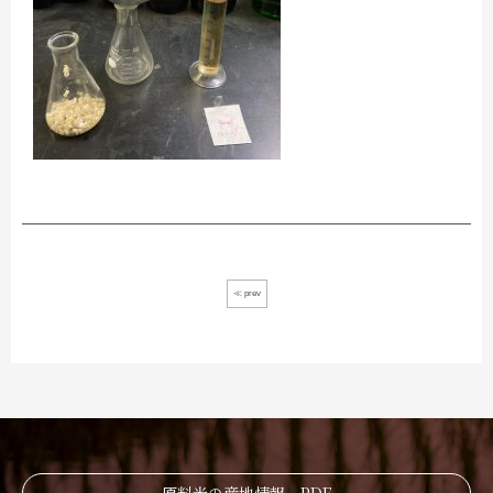
≪ prev