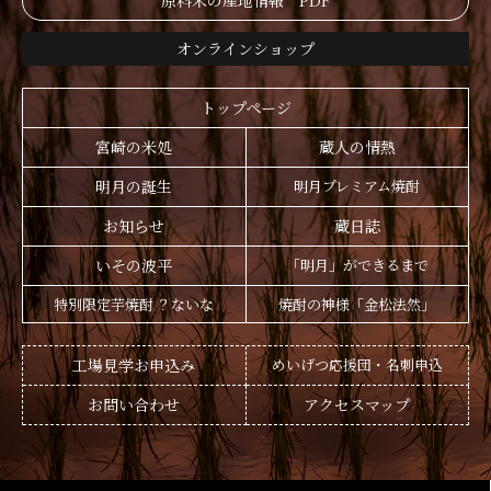
原料米の産地情報 PDF
オンラインショップ
トップページ
宮崎の米処
蔵人の情熱
明月の誕生
明月プレミアム焼酎
お知らせ
蔵日誌
いその波平
「明月」ができるまで
特別限定芋焼酎 ？ないな
焼酎の神様「金松法然」
工場見学お申込み
めいげつ応援団・名刺申込
お問い合わせ
アクセスマップ