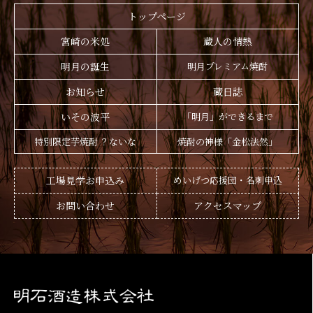
トップページ
宮崎の米処
蔵人の情熱
明月の誕生
明月プレミアム焼酎
お知らせ
蔵日誌
いその波平
「明月」ができるまで
特別限定芋焼酎 ？ないな
焼酎の神様「金松法然」
工場見学お申込み
めいげつ応援団・名刺申込
お問い合わせ
アクセスマップ