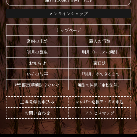
原料米の産地情報 PDF
オンラインショップ
トップページ
宮崎の米処
蔵人の情熱
明月の誕生
明月プレミアム焼酎
お知らせ
蔵日誌
いその波平
「明月」ができるまで
特別限定芋焼酎 ？ないな
焼酎の神様「金松法然」
工場見学お申込み
めいげつ応援団・名刺申込
お問い合わせ
アクセスマップ