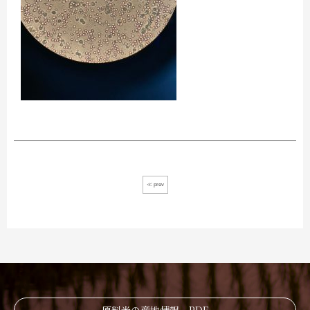
≪ prev