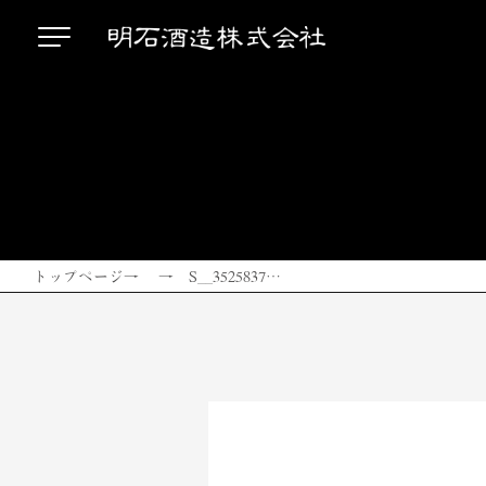
トップページ
→ → S__3525837…