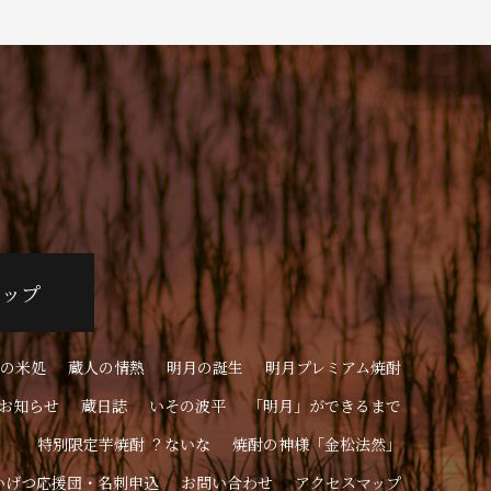
ョップ
の米処
蔵人の情熱
明月の誕生
明月プレミアム焼酎
お知らせ
蔵日誌
いその波平
「明月」ができるまで
特別限定芋焼酎 ？ないな
焼酎の神様「金松法然」
いげつ応援団・名刺申込
お問い合わせ
アクセスマップ