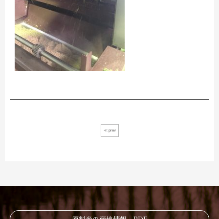
≪ prev