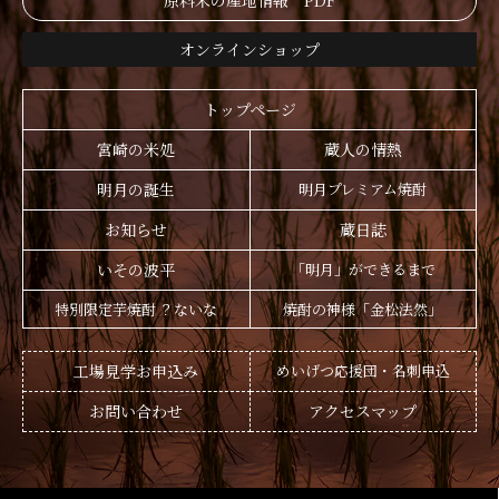
原料米の産地情報 PDF
オンラインショップ
トップページ
宮崎の米処
蔵人の情熱
明月の誕生
明月プレミアム焼酎
お知らせ
蔵日誌
いその波平
「明月」ができるまで
特別限定芋焼酎 ？ないな
焼酎の神様「金松法然」
工場見学お申込み
めいげつ応援団・名刺申込
お問い合わせ
アクセスマップ