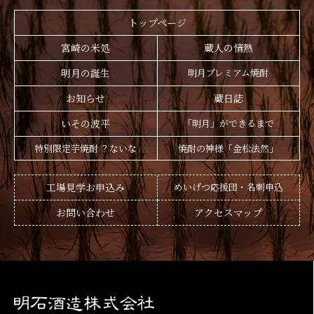
トップページ
宮崎の米処
蔵人の情熱
明月の誕生
明月プレミアム焼酎
お知らせ
蔵日誌
いその波平
「明月」ができるまで
特別限定芋焼酎 ？ないな
焼酎の神様「金松法然」
工場見学お申込み
めいげつ応援団・名刺申込
お問い合わせ
アクセスマップ