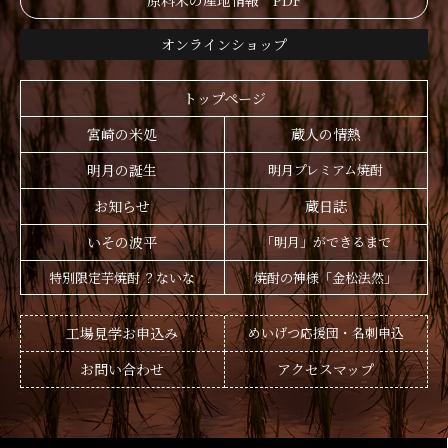
原料米の産地情報 PDF
オンラインショップ
トップページ
宮崎の米処
蔵人の情熱
明月の誕生
明月プレミアム焼酎
お知らせ
蔵日誌
いその波平
「明月」ができるまで
特別限定芋焼酎 ？ないな
焼酎の神様「金松法然」
工場見学お申込み
めいげつ応援団・名刺申込
お問い合わせ
アクセスマップ