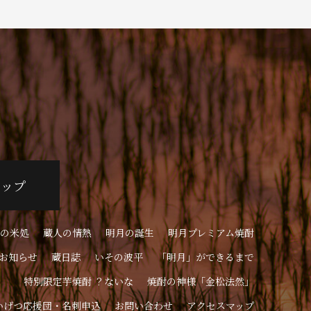
ョップ
の米処
蔵人の情熱
明月の誕生
明月プレミアム焼酎
お知らせ
蔵日誌
いその波平
「明月」ができるまで
特別限定芋焼酎 ？ないな
焼酎の神様「金松法然」
いげつ応援団・名刺申込
お問い合わせ
アクセスマップ